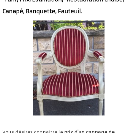
▼
Canapé, Banquette, Fauteuil.
Rempailleur 78
▼
Réparation chaises
Réparation de chaises 78
▼
Réparation de chaises 92
▼
Nos réalisations
Contact
Vous désirez connaitre le
prix d'un cannage de