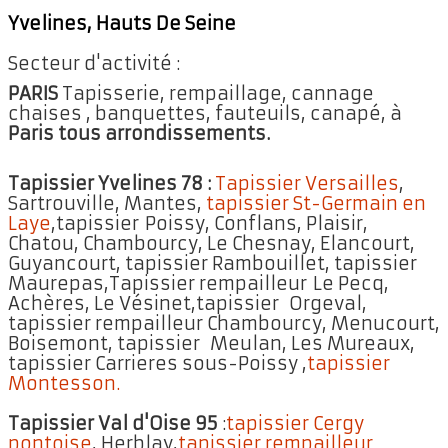
Yvelines, Hauts De Seine
Secteur d'activité :
PARIS
Tapisserie, rempaillage, cannage
chaises , banquettes, fauteuils, canapé, à
Paris tous arrondissements.
Tapissier Yvelines 78 :
Tapissier Versailles
,
Sartrouville, Mantes,
tapissier St-Germain en
Laye
,tapissier Poissy, Conflans, Plaisir,
Chatou, Chambourcy, Le Chesnay, Elancourt,
Guyancourt, tapissier Rambouillet, tapissier
Maurepas,Tapissier rempailleur Le Pecq,
Achères, Le Vésinet,tapissier Orgeval,
tapissier rempailleur Chambourcy, Menucourt,
Boisemont, tapissier Meulan, Les Mureaux,
tapissier Carrieres sous-Poissy ,
tapissier
Montesson.
Tapissier Val d'Oise 95
:
tapissier Cergy
pontoise
, Herblay,
tapissier rempailleur