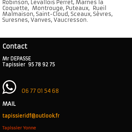
Robinson, Levallois Perret, Marnes la
Coquette, Montrouge, Puteaux, Rueil
Malmaison, Saint-Cloud, Sceaux, Sèvres,
Suresnes, Vanves, Vaucresson.
Contact
Mr DEPASSE
Tapissier 95 78 92 75
06 77 01 54 68
MAIL
tapissieridf@outlook.fr
Tapissier Yonne