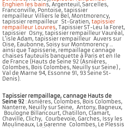
Enghien les bain
s, Argenteuil, Sarcelles,
Franconville, Pontoise, tapissier
rempailleur Villiers le Bel, Montmorency,
tapissier rempailleur St-Gratien,
tapissier
rempailleur Louvres
, Tapissier ST-Leu la Foret,
tapissier Osny, tapissier rempailleur Vauréal,
L'isle Adam, tapissier rempailleur Auvers sur
Oise, Eaubonne, Soisy sur Montmorency ...
ainsi que Tapisserie, rempaillage cannage
chaises fauteuils banquette à Paris et en Ile
de France (Hauts de Seine 92 (Asnières,
Colombes, Bois Colombes, Neuilly sur Seine) ,
Val de Marne 94, Essonne 91, 93 Seine St-
Denis).
Tapissier rempaillage, cannage Hauts de
Seine 92
: Asnières, Colombes, Bois Colombes,
Nanterre, Neuilly sur Seine, Antony, Bagneux,
Boulogne Billancourt, Chatillon, Clamart,
Chaville, Clichy, Courbevoie, Garches, Issy les
Moulineaux, La Garenne Colombes, Le Plessis